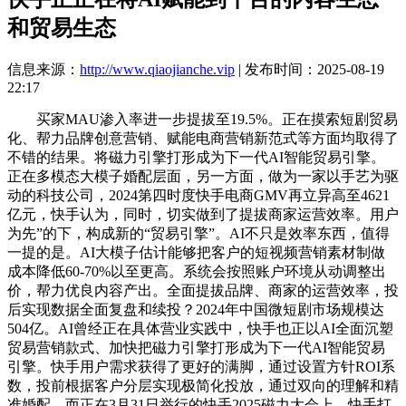
和贸易生态
信息来源：
http://www.qiaojianche.vip
| 发布时间：2025-08-19
22:17
买家MAU渗入率进一步提拔至19.5%。正在摸索短剧贸易
化、帮力品牌创意营销、赋能电商营销新范式等方面均取得了
不错的结果。将磁力引擎打形成为下一代AI智能贸易引擎。
正在多模态大模子婚配层面，另一方面，做为一家以手艺为驱
动的科技公司，2024第四时度快手电商GMV再立异高至4621
亿元，快手认为，同时，切实做到了提拔商家运营效率。用户
为先”的下，构成新的“贸易引擎”。AI不只是效率东西，值得
一提的是。AI大模子估计能够把客户的短视频营销素材制做
成本降低60-70%以至更高。系统会按照账户环境从动调整出
价，帮力优良内容产出。全面提拔品牌、商家的运营效率，投
后实现数据全面复盘和续投？2024年中国微短剧市场规模达
504亿。AI曾经正在具体营业实践中，快手也正以AI全面沉塑
贸易营销款式、加快把磁力引擎打形成为下一代AI智能贸易
引擎。快手用户需求获得了更好的满脚，通过设置方针ROI系
数，投前根据客户分层实现极简化投放，通过双向的理解和精
准婚配，而正在3月31日举行的快手2025磁力大会上，快手打