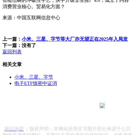
智能范畴的冲破性手艺，快手升级全坐推广4.0，成立了内容
消费营业核心。贸易化方面？
来源：中国互联网信息中心
上一篇：
小米、三星、字节等大厂亦无望正在2025年入局发
下一篇：没有了
返回列表
相关文章
小米、三星、字节
电子ETF慎密中证消
183 9181 6005
客服热线：
客服QQ：10014803 公司地址：陕西省咸阳市秦都区世纪大
道华宇双子星A座 法律顾问：陕西润丰律师事务所
网站地图
| 版权声明：本网站所用文字图片部分来源于公共